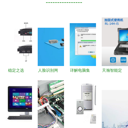
----------------
稳定之选
人脸识别闸
详解电脑集
天瀚智能定
杰拓F300
机加速普
成网卡问题
制14寸加固
无风扇静音
及，华北工
及其在安全
三放笔记本
工控电脑在
控智能嵌入
防范工程中
电脑 防摔
安全防范工
式硬件全方
的应用与优
典范与系统
程中的卓越
位赋能“安
化
集成创新
表现
全防范工