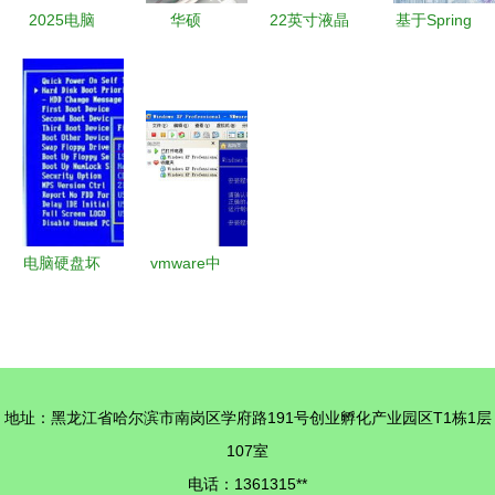
程”
2025电脑
华硕
22英寸液晶
基于Spring
无盘系统技
Prodigy
配独显，清
Boot与Vue
术演进与集
P4BL准系
华同方整机
的二手电子
成方案参考
统拆卸曝光
热销推动计
商品置换系
指南
计算机系统
算机系统集
统设计与实
集成的精致
成新趋势
现
之作
电脑硬盘坏
vmware中
了,换了个
装配
硬盘电脑系
windows
统装不了,
xp
无法进入安
地址：黑龙江省哈尔滨市南岗区学府路191号创业孵化产业园区T1栋1层
装界面
107室
电话：1361315**